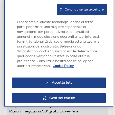
non disponibile
Acquisto online:
X   Continua senza accettare
verifica
Ritiro in negozio in 30' gratuito:
Ci serviamo di queste tecnologie, anche di terze
CERCA NEGOZIO
parti, per offrirti una migliore esperienza di
navigazione, per personalizzare contenuti ed
annunci in modo che siano aderenti ai tuoi interessi,
fornirti funzionalità dei social media ed analizzare le
prestazioni del nostro sito. Selezionando
“Impostazioni cookie” ti sarà possibile determinare
quali cookie verranno utilizzati in base alle tue
preferenze. Consulta la nostra cookie policy per
ulteriori informazioni.
Cookie Policy
FILM DVD
Accetta tutti
Ideale Audience International - Troppo Cattivi
DISPONIBILE SOLO IN NEGOZIO
Gestisci cookie
non disponibile
Acquisto online:
verifica
Ritiro in negozio in 30' gratuito: