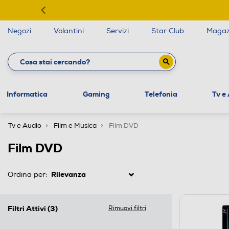
Negozi
Volantini
Servizi
Star Club
Magaz
Informatica
Gaming
Telefonia
Tv e
Tv e Audio
Film e Musica
Film DVD
Film DVD
Ordina per:
Filtri Attivi
(3)
Rimuovi filtri