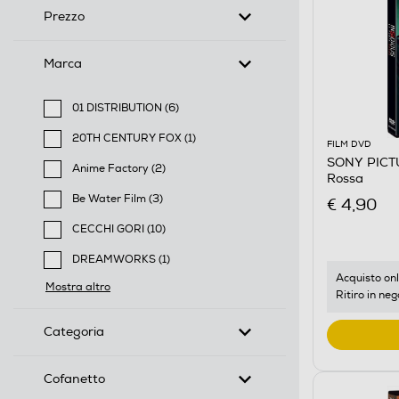
Prezzo
Marca
01 DISTRIBUTION (6)
Filtra per Marca: 01 DISTRIBUTION
20TH CENTURY FOX (1)
FILM DVD
Filtra per Marca: 20TH CENTURY FOX
SONY PICTUR
Anime Factory (2)
Rossa
Filtra per Marca: Anime Factory
Be Water Film (3)
€ 4,90
Filtra per Marca: Be Water Film
CECCHI GORI (10)
Filtra per Marca: CECCHI GORI
DREAMWORKS (1)
Filtra per Marca: DREAMWORKS
Acquisto onl
Mostra altro
Ritiro in neg
Categoria
Cofanetto