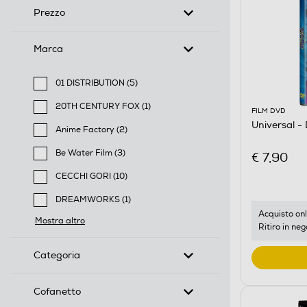
Prezzo
Marca
01 DISTRIBUTION (5)
Filtra per Marca: 01 DISTRIBUTION
20TH CENTURY FOX (1)
FILM DVD
Filtra per Marca: 20TH CENTURY FOX
Universal 
Anime Factory (2)
Filtra per Marca: Anime Factory
Be Water Film (3)
€ 7,90
Filtra per Marca: Be Water Film
CECCHI GORI (10)
Filtra per Marca: CECCHI GORI
DREAMWORKS (1)
Filtra per Marca: DREAMWORKS
Acquisto onl
Mostra altro
Ritiro in neg
Categoria
Cofanetto