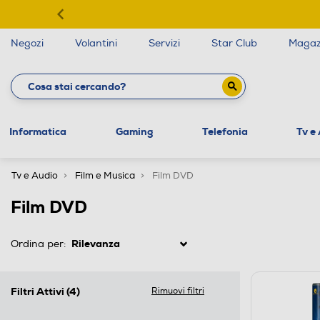
Negozi
Volantini
Servizi
Star Club
Magaz
Informatica
Gaming
Telefonia
Tv e
Tv e Audio
Film e Musica
Film DVD
Film DVD
Ordina per:
Filtri Attivi
(4)
Rimuovi filtri