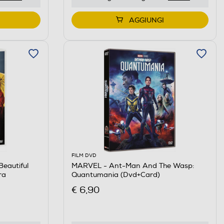
AGGIUNGI
FILM DVD
eautiful
MARVEL - Ant-Man And The Wasp:
ra
Quantumania (Dvd+Card)
€ 6,90