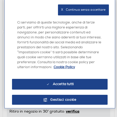
non disponibile
Acquisto online:
verifica
Ritiro in negozio in 30' gratuito:
X   Continua senza accettare
CERCA NEGOZIO
Ci serviamo di queste tecnologie, anche di terze
parti, per offrirti una migliore esperienza di
navigazione, per personalizzare contenuti ed
annunci in modo che siano aderenti ai tuoi interessi,
fornirti funzionalità dei social media ed analizzare le
prestazioni del nostro sito. Selezionando
“Impostazioni cookie” ti sarà possibile determinare
quali cookie verranno utilizzati in base alle tue
preferenze. Consulta la nostra cookie policy per
ulteriori informazioni.
Cookie Policy
FILM DVD
Accetta tutti
SONY PICTURES - Bullet Train (Dvd+Card)
DISPONIBILE SOLO IN NEGOZIO
Gestisci cookie
non disponibile
Acquisto online:
verifica
Ritiro in negozio in 30' gratuito: