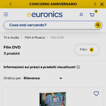
CONCORSO ANNIVERSARIO
0
Tv e Audio
Film e Musica
Film DVD
Film DVD
Filtri
4
3
prodotti
Informazioni sui prezzi e prodotti visualizzati
Ordina per: