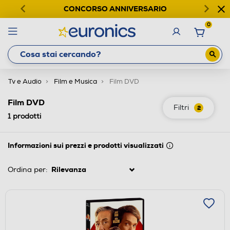
CONCORSO ANNIVERSARIO
0
Tv e Audio
Film e Musica
Film DVD
Film DVD
Filtri
2
1
prodotti
Informazioni sui prezzi e prodotti visualizzati
Ordina per: