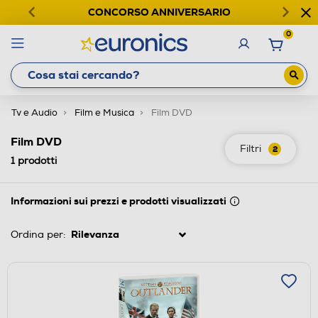
CONCORSO ANNIVERSARIO
0
Tv e Audio
Film e Musica
Film DVD
Film DVD
Filtri
2
1
prodotti
Informazioni sui prezzi e prodotti visualizzati
Ordina per: