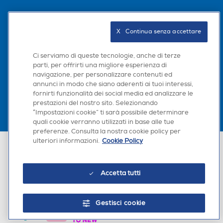
Seguici sui social
X   Continua senza accettare
Ci serviamo di queste tecnologie, anche di terze
parti, per offrirti una migliore esperienza di
Scarica la nostra app
navigazione, per personalizzare contenuti ed
annunci in modo che siano aderenti ai tuoi interessi,
fornirti funzionalità dei social media ed analizzare le
prestazioni del nostro sito. Selezionando
“Impostazioni cookie” ti sarà possibile determinare
quali cookie verranno utilizzati in base alle tue
preferenze. Consulta la nostra cookie policy per
ulteriori informazioni.
Cookie Policy
Euronics Italia SpA. Sede legale Via Montefeltro, 6/a 20156 Milano
Partita Iva, Codice Fiscale e iscrizione CCIAA Milano Monza Brianza Lodi
n. 13337170156. Codice intermediario SDI: HHBD9AK. Vendite soggette
agli Artt. 45 e ss del Codice del Consumo in tema di Diritti dei
Accetta tutti
Consumatori.
Gestisci cookie