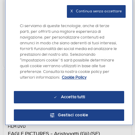
FILM DVD
X   Continua senza accettare
EAGLE PICTURES - Now You See Me 2
€ 1,90
Ci serviamo di queste tecnologie, anche di terze
parti, per offrirti una migliore esperienza di
disponibile
Acquisto online:
navigazione, per personalizzare contenuti ed
verifica
Ritiro in negozio in 30' gratuito:
annunci in modo che siano aderenti ai tuoi interessi,
fornirti funzionalità dei social media ed analizzare le
prestazioni del nostro sito. Selezionando
AGGIUNGI
“Impostazioni cookie” ti sarà possibile determinare
quali cookie verranno utilizzati in base alle tue
preferenze. Consulta la nostra cookie policy per
ulteriori informazioni.
Cookie Policy
Accetta tutti
Gestisci cookie
FILM DVD
EAGLE PICTURES - Aristogatti (Gli) (SE)