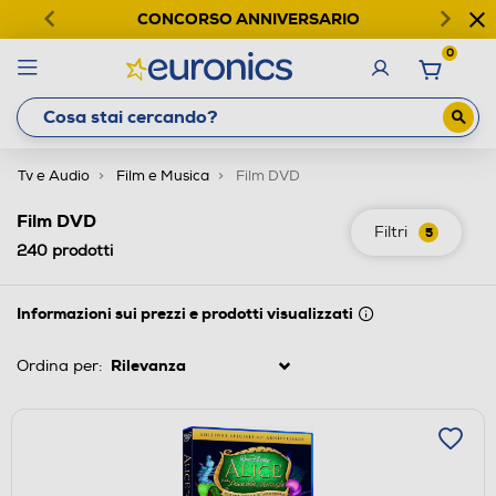
CONCORSO ANNIVERSARIO
0
Tv e Audio
Film e Musica
Film DVD
Film DVD
Filtri
5
240
prodotti
Informazioni sui prezzi e prodotti visualizzati
Ordina per: