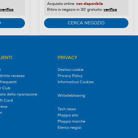
non disponibile
Acquisto online:
verifica
verifica
Ritiro in negozio in 30' gratuito:
O
CERCA NEGOZIO
IENTI
PRIVACY
i
Gestisci cookie
diritto recesso
Privacy Policy
frequenti
Informativa Cookies
r Club
tato della riparazione
Whistleblowing
ift Card
erena
Tech news
ri
Mappa sito
Mappa marche
Elenco negozi