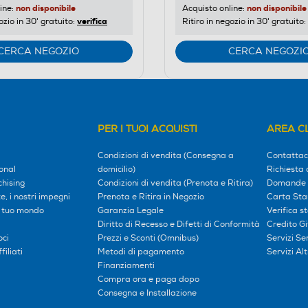
non disponibile
non disponibile
ine:
Acquisto online:
verifica
ozio in 30' gratuito:
Ritiro in negozio in 30' gratuito:
CERCA NEGOZIO
CERCA NEGOZI
PER I TUOI ACQUISTI
AREA CL
Condizioni di vendita (Consegna a
Contattac
onal
domicilio)
Richiesta 
hising
Condizioni di vendita (Prenota e Ritira)
Domande 
, i nostri impegni
Prenota e Ritira in Negozio
Carta Sta
l tuo mondo
Garanzia Legale
Verifica s
Diritto di Recesso e Difetti di Conformità
Credito G
oci
Prezzi e Sconti (Omnibus)
Servizi S
iliati
Metodi di pagamento
Servizi Alt
Finanziamenti
Compra ora e paga dopo
Consegna e Installazione