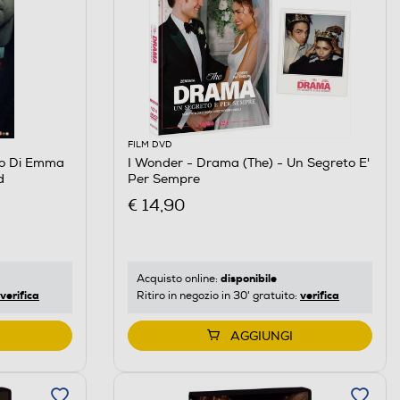
FILM DVD
mo Di Emma
I Wonder - Drama (The) - Un Segreto E'
d
Per Sempre
€ 14,90
disponibile
Acquisto online:
verifica
verifica
Ritiro in negozio in 30' gratuito:
AGGIUNGI