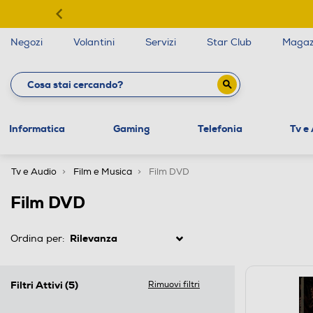
Negozi
Volantini
Servizi
Star Club
Magaz
Informatica
Gaming
Telefonia
Tv e
Tv e Audio
Film e Musica
Film DVD
Film DVD
Ordina per:
Filtri Attivi
(5)
Rimuovi filtri