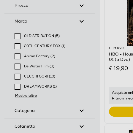
Prezzo
Marca
01 DISTRIBUTION (5)
Filtra per Marca: 01 DISTRIBUTION
20TH CENTURY FOX (1)
FILM DVD
Filtra per Marca: 20TH CENTURY FOX
HBO - Hous
Anime Factory (2)
01 (5 Dvd)
Filtra per Marca: Anime Factory
Be Water Film (3)
€ 19,90
Filtra per Marca: Be Water Film
CECCHI GORI (10)
Filtra per Marca: CECCHI GORI
DREAMWORKS (1)
Filtra per Marca: DREAMWORKS
Acquisto onl
Mostra altro
Ritiro in neg
Categoria
Cofanetto