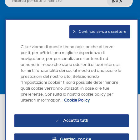
INVIA
Seguici sui social
X   Continua senza accettare
Ci serviamo di queste tecnologie, anche di terze
parti, per offrirti una migliore esperienza di
Scarica la nostra app
navigazione, per personalizzare contenuti ed
annunci in modo che siano aderenti ai tuoi interessi,
fornirti funzionalità dei social media ed analizzare le
prestazioni del nostro sito. Selezionando
“Impostazioni cookie” ti sarà possibile determinare
quali cookie verranno utilizzati in base alle tue
preferenze. Consulta la nostra cookie policy per
ulteriori informazioni.
Cookie Policy
Euronics Italia SpA. Sede legale Via Montefeltro, 6/a 20156 Milano
Partita Iva, Codice Fiscale e iscrizione CCIAA Milano Monza Brianza Lodi
n. 13337170156. Codice intermediario SDI: HHBD9AK. Vendite soggette
agli Artt. 45 e ss del Codice del Consumo in tema di Diritti dei
Accetta tutti
Consumatori.
Gestisci cookie