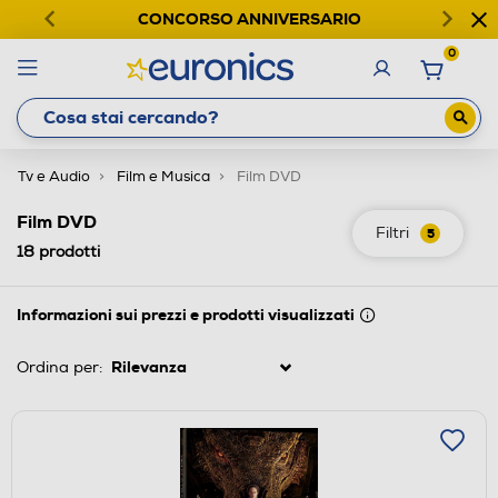
CONCORSO ANNIVERSARIO
0
Tv e Audio
Film e Musica
Film DVD
Film DVD
Filtri
5
18
prodotti
Informazioni sui prezzi e prodotti visualizzati
Ordina per: