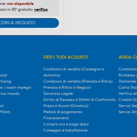
non disponibile
ine:
verifica
ozio in 30' gratuito:
CERCA NEGOZIO
PER I TUOI ACQUISTI
AREA CL
Condizioni di vendita (Consegna a
Contattac
onal
domicilio)
Richiesta 
hising
Condizioni di vendita (Prenota e Ritira)
Domande 
, i nostri impegni
Prenota e Ritira in Negozio
Carta Sta
l tuo mondo
Garanzia Legale
Verifica s
Diritto di Recesso e Difetti di Conformità
Credito G
oci
Prezzi e Sconti (Omnibus)
Servizi S
iliati
Metodi di pagamento
Servizi Alt
Finanziamenti
Compra ora e paga dopo
Consegna e Installazione