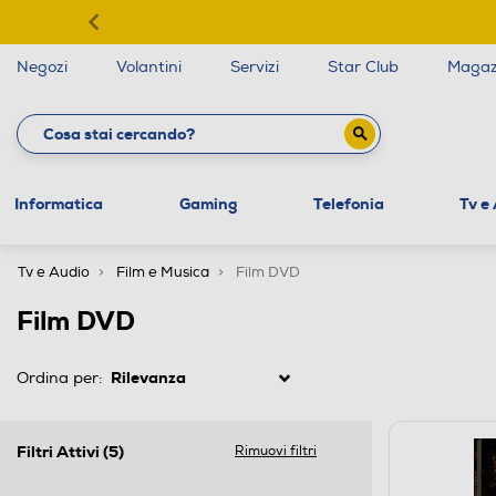
Negozi
Volantini
Servizi
Star Club
Magaz
Informatica
Gaming
Telefonia
Tv e
Tv e Audio
Film e Musica
Film DVD
Film DVD
Ordina per:
Filtri Attivi
(5)
Rimuovi filtri