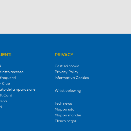
IENTI
PRIVACY
i
Gestisci cookie
diritto recesso
Privacy Policy
frequenti
Informativa Cookies
r Club
tato della riparazione
Whistleblowing
ift Card
erena
Tech news
ri
Mappa sito
Mappa marche
Elenco negozi