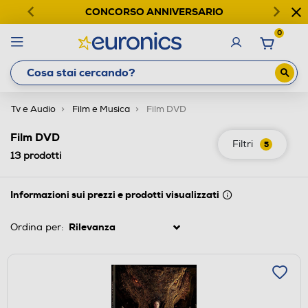
CONCORSO ANNIVERSARIO
0
Tv e Audio
Film e Musica
Film DVD
Film DVD
Filtri
5
13
prodotti
Informazioni sui prezzi e prodotti visualizzati
Ordina per: