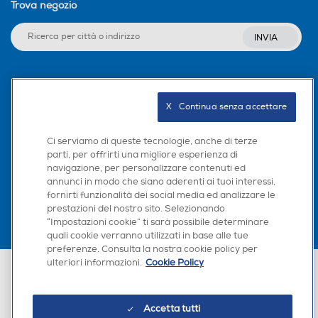
Trova negozio
INVIA
Seguici sui social
X   Continua senza accettare
Ci serviamo di queste tecnologie, anche di terze
parti, per offrirti una migliore esperienza di
Scarica la nostra app
navigazione, per personalizzare contenuti ed
annunci in modo che siano aderenti ai tuoi interessi,
fornirti funzionalità dei social media ed analizzare le
prestazioni del nostro sito. Selezionando
“Impostazioni cookie” ti sarà possibile determinare
quali cookie verranno utilizzati in base alle tue
preferenze. Consulta la nostra cookie policy per
ulteriori informazioni.
Cookie Policy
Euronics Italia SpA. Sede legale Via Montefeltro, 6/a 20156 Milano
Partita Iva, Codice Fiscale e iscrizione CCIAA Milano Monza Brianza Lodi
n. 13337170156. Codice intermediario SDI: HHBD9AK. Vendite soggette
agli Artt. 45 e ss del Codice del Consumo in tema di Diritti dei
Accetta tutti
Consumatori.