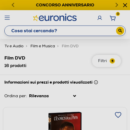
CONCORSO ANNIVERSARIO
0
Tv e Audio
Film e Musica
Film DVD
Film DVD
Filtri
5
16
prodotti
Informazioni sui prezzi e prodotti visualizzati
Ordina per: