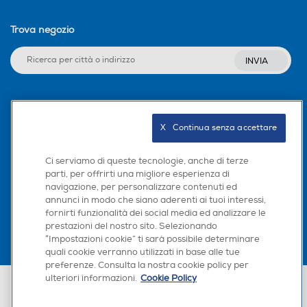
Trova negozio
INVIA
Seguici sui social
X   Continua senza accettare
Ci serviamo di queste tecnologie, anche di terze
parti, per offrirti una migliore esperienza di
Scarica la nostra app
navigazione, per personalizzare contenuti ed
annunci in modo che siano aderenti ai tuoi interessi,
fornirti funzionalità dei social media ed analizzare le
prestazioni del nostro sito. Selezionando
“Impostazioni cookie” ti sarà possibile determinare
quali cookie verranno utilizzati in base alle tue
preferenze. Consulta la nostra cookie policy per
ulteriori informazioni.
Cookie Policy
Euronics Italia SpA. Sede legale Via Montefeltro, 6/a 20156 Milano
Partita Iva, Codice Fiscale e iscrizione CCIAA Milano Monza Brianza Lodi
n. 13337170156. Codice intermediario SDI: HHBD9AK. Vendite soggette