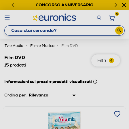
CONCORSO ANNIVERSARIO
0
Tv e Audio
Film e Musica
Film DVD
Film DVD
Filtri
4
15
prodotti
Informazioni sui prezzi e prodotti visualizzati
Ordina per: