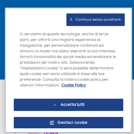
Seguici sui social
X   Continua senza accettare
Ci serviamo di queste tecnologie, anche di terze
parti, per offrirti una migliore esperienza di
Scarica la nostra app
navigazione, per personalizzare contenuti ed
annunci in modo che siano aderenti ai tuoi interessi,
fornirti funzionalità dei social media ed analizzare le
prestazioni del nostro sito. Selezionando
“Impostazioni cookie” ti sarà possibile determinare
quali cookie verranno utilizzati in base alle tue
preferenze. Consulta la nostra cookie policy per
ulteriori informazioni.
Cookie Policy
Euronics Italia SpA. Sede legale Via Montefeltro, 6/a 20156 Milano
Partita Iva, Codice Fiscale e iscrizione CCIAA Milano Monza Brianza Lodi
n. 13337170156. Codice intermediario SDI: HHBD9AK. Vendite soggette
agli Artt. 45 e ss del Codice del Consumo in tema di Diritti dei
Accetta tutti
Consumatori.
Gestisci cookie