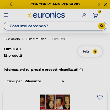
CONCORSO ANNIVERSARIO
0
Tv e Audio
Film e Musica
Film DVD
Film DVD
Filtri
5
12
prodotti
Informazioni sui prezzi e prodotti visualizzati
Ordina per: