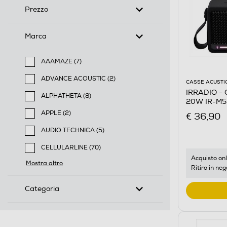
Prezzo
Marca
AAAMAZE (7)
Filtra per Marca: AAAMAZE
ADVANCE ACOUSTIC (2)
CASSE ACUSTI
Filtra per Marca: ADVANCE ACOUSTIC
IRRADIO - C
ALPHATHETA (8)
20W IR-M5
Filtra per Marca: ALPHATHETA
APPLE (2)
€ 36,90
Filtra per Marca: APPLE
AUDIO TECHNICA (5)
Filtra per Marca: AUDIO TECHNICA
CELLULARLINE (70)
Filtra per Marca: CELLULARLINE
Acquisto onl
Mostra altro
Ritiro in neg
Categoria