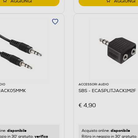
AGGIUNGI
AGGIUNGI
DIO
ACCESSORI AUDIO
AJACK05MMK
SBS - ECASPLITJACK1M2F
€ 4,90
disponibile
disponibile
ine:
Acquisto online:
verifica
ozio in 30' gratuito:
Ritiro in negozio in 30' gratuito: