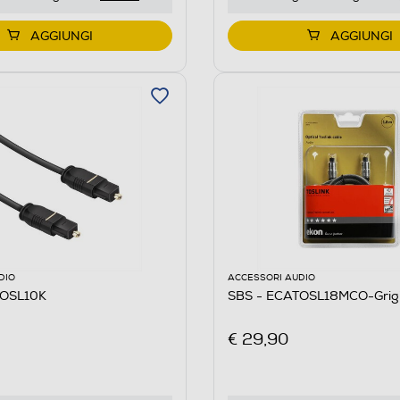
AGGIUNGI
AGGIUNGI
DIO
ACCESSORI AUDIO
TOSL10K
SBS - ECATOSL18MCO-Grigi
€ 29,90