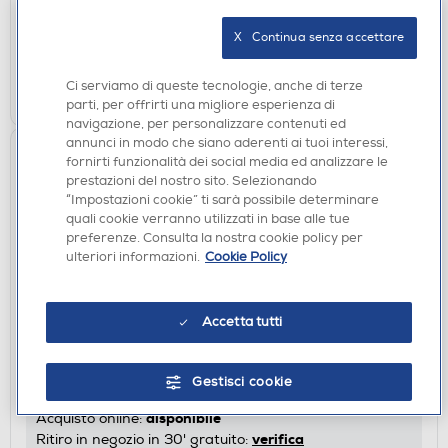
disponibile
Acquisto online:
X   Continua senza accettare
verifica
Ritiro in negozio in 30' gratuito:
AGGIUNGI
Ci serviamo di queste tecnologie, anche di terze
parti, per offrirti una migliore esperienza di
navigazione, per personalizzare contenuti ed
annunci in modo che siano aderenti ai tuoi interessi,
fornirti funzionalità dei social media ed analizzare le
prestazioni del nostro sito. Selezionando
“Impostazioni cookie” ti sarà possibile determinare
quali cookie verranno utilizzati in base alle tue
preferenze. Consulta la nostra cookie policy per
ulteriori informazioni.
Cookie Policy
ACCESSORI AUDIO
Accetta tutti
HAMA - CAVO AUDIO-Nero
€ 12,90
Gestisci cookie
disponibile
Acquisto online:
verifica
Ritiro in negozio in 30' gratuito: