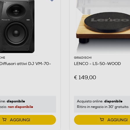
CHE
GIRADISCHI
iffusori attivi DJ VM-70-
LENCO - LS-50-WOOD
€ 149,00
disponibile
disponibile
ine:
Acquisto online:
non disponibile
ozio:
Ritiro in negozio in 30' gratuito:
AGGIUNGI
AGGIUNGI