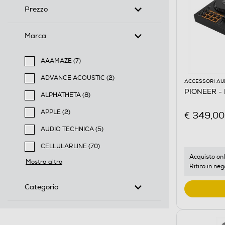
Prezzo
Marca
AAAMAZE (7)
Filtra per Marca: AAAMAZE
ADVANCE ACOUSTIC (2)
ACCESSORI AU
Filtra per Marca: ADVANCE ACOUSTIC
PIONEER - 
ALPHATHETA (8)
Filtra per Marca: ALPHATHETA
APPLE (2)
€ 349,00
Filtra per Marca: APPLE
AUDIO TECHNICA (5)
Filtra per Marca: AUDIO TECHNICA
CELLULARLINE (70)
Filtra per Marca: CELLULARLINE
Acquisto onl
Mostra altro
Ritiro in neg
Categoria