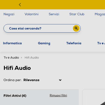
Negozi
Volantini
Servizi
Star Club
Magaz
Informatica
Gaming
Telefonia
Tv e
Tv e Audio
Hifi Audio
Hifi Audio
Ordina per:
Filtri Attivi
(4)
Rimuovi filtri