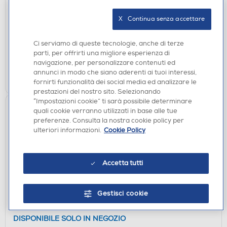
LENCO - LS-50-GREY
X   Continua senza accettare
DISPONIBILE SOLO IN NEGOZIO
non disponibile
Acquisto online:
Ci serviamo di queste tecnologie, anche di terze
verifica
Ritiro in negozio in 30' gratuito:
parti, per offrirti una migliore esperienza di
navigazione, per personalizzare contenuti ed
annunci in modo che siano aderenti ai tuoi interessi,
CERCA NEGOZIO
fornirti funzionalità dei social media ed analizzare le
prestazioni del nostro sito. Selezionando
“Impostazioni cookie” ti sarà possibile determinare
quali cookie verranno utilizzati in base alle tue
preferenze. Consulta la nostra cookie policy per
ulteriori informazioni.
Cookie Policy
Accetta tutti
GIRADISCHI
Gestisci cookie
LENCO - Piatto giradischi LBT225WA-WALNUT
DISPONIBILE SOLO IN NEGOZIO