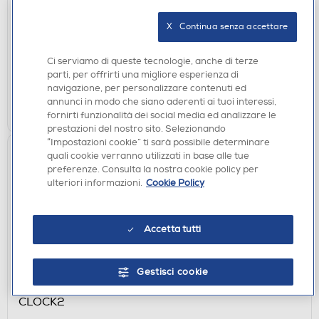
SILVER
€ 244,00
X   Continua senza accettare
disponibile
Acquisto online:
Ci serviamo di queste tecnologie, anche di terze
verifica
Ritiro in negozio in 30' gratuito:
parti, per offrirti una migliore esperienza di
navigazione, per personalizzare contenuti ed
annunci in modo che siano aderenti ai tuoi interessi,
AGGIUNGI
fornirti funzionalità dei social media ed analizzare le
prestazioni del nostro sito. Selezionando
“Impostazioni cookie” ti sarà possibile determinare
quali cookie verranno utilizzati in base alle tue
preferenze. Consulta la nostra cookie policy per
ulteriori informazioni.
Cookie Policy
Accetta tutti
ACCESSORI AUDIO
Gestisci cookie
LENOVO - Caricabatteria CHARGING BASE X
CLOCK2