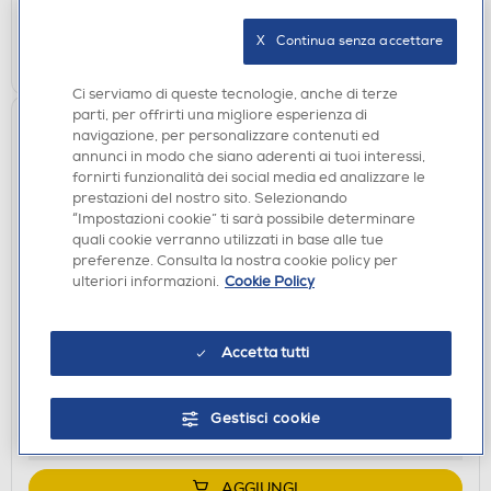
Ritiro in negozio in 30' gratuito:
X   Continua senza accettare
AGGIUNGI
Ci serviamo di queste tecnologie, anche di terze
parti, per offrirti una migliore esperienza di
navigazione, per personalizzare contenuti ed
annunci in modo che siano aderenti ai tuoi interessi,
fornirti funzionalità dei social media ed analizzare le
prestazioni del nostro sito. Selezionando
“Impostazioni cookie” ti sarà possibile determinare
quali cookie verranno utilizzati in base alle tue
preferenze. Consulta la nostra cookie policy per
ulteriori informazioni.
Cookie Policy
ACCESSORI AUDIO
HAMA - CAVO AUDIO-Trasparente
Accetta tutti
€ 15,90
disponibile
Acquisto online:
Gestisci cookie
verifica
Ritiro in negozio in 30' gratuito:
AGGIUNGI