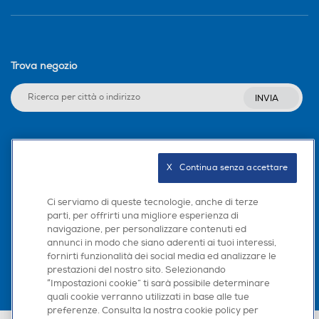
Trova negozio
INVIA
Seguici sui social
X   Continua senza accettare
Ci serviamo di queste tecnologie, anche di terze
parti, per offrirti una migliore esperienza di
Scarica la nostra app
navigazione, per personalizzare contenuti ed
annunci in modo che siano aderenti ai tuoi interessi,
fornirti funzionalità dei social media ed analizzare le
prestazioni del nostro sito. Selezionando
“Impostazioni cookie” ti sarà possibile determinare
quali cookie verranno utilizzati in base alle tue
preferenze. Consulta la nostra cookie policy per