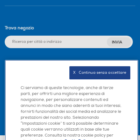
Trova negozio
INVIA
Seguici sui social
X   Continua senza accettare
Ci serviamo di queste tecnologie, anche di terze
parti, per offrirti una migliore esperienza di
Scarica la nostra app
navigazione, per personalizzare contenuti ed
annunci in modo che siano aderenti ai tuoi interessi,
fornirti funzionalità dei social media ed analizzare le
prestazioni del nostro sito. Selezionando
“Impostazioni cookie” ti sarà possibile determinare
quali cookie verranno utilizzati in base alle tue
preferenze. Consulta la nostra cookie policy per