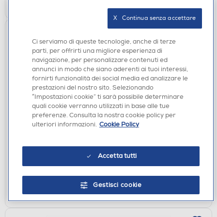
X   Continua senza accettare
Ci serviamo di queste tecnologie, anche di terze
parti, per offrirti una migliore esperienza di
navigazione, per personalizzare contenuti ed
annunci in modo che siano aderenti ai tuoi interessi,
fornirti funzionalità dei social media ed analizzare le
prestazioni del nostro sito. Selezionando
“Impostazioni cookie” ti sarà possibile determinare
quali cookie verranno utilizzati in base alle tue
CASSE ACUSTICHE
preferenze. Consulta la nostra cookie policy per
AAAMAZE - SPEAKER BT RUFFLE BK-NERO
ulteriori informazioni.
Cookie Policy
DISPONIBILE SOLO IN NEGOZIO
non disponibile
Accetta tutti
Acquisto online:
verifica
Ritiro in negozio in 30' gratuito:
Gestisci cookie
CERCA NEGOZIO