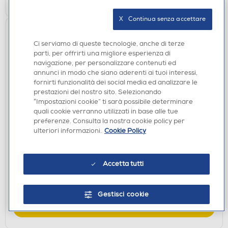
X   Continua senza accettare
Ci serviamo di queste tecnologie, anche di terze
parti, per offrirti una migliore esperienza di
navigazione, per personalizzare contenuti ed
annunci in modo che siano aderenti ai tuoi interessi,
fornirti funzionalità dei social media ed analizzare le
prestazioni del nostro sito. Selezionando
“Impostazioni cookie” ti sarà possibile determinare
quali cookie verranno utilizzati in base alle tue
SOUNDBAR E HOME THEATRE
preferenze. Consulta la nostra cookie policy per
JBL - Soundbar BAR 300-nero
ulteriori informazioni.
Cookie Policy
€ 329,00
€ 399,99
consigliato
Accetta tutti
disponibile
Acquisto online:
verifica
Ritiro in negozio in 30' gratuito:
Gestisci cookie
AGGIUNGI