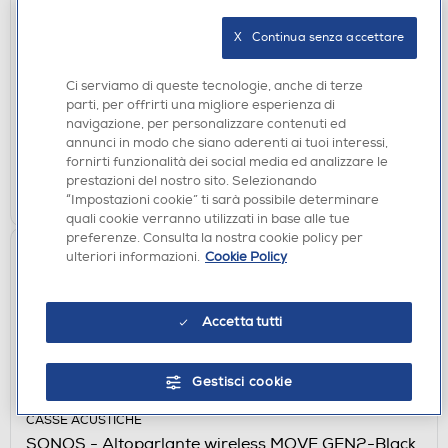
ACCESSORI AUDIO
X   Continua senza accettare
AAAMAZE - CAVO TYPE-C/JACK 3,5
€ 6,90
Ci serviamo di queste tecnologie, anche di terze
parti, per offrirti una migliore esperienza di
disponibile
Acquisto online:
navigazione, per personalizzare contenuti ed
verifica
Ritiro in negozio in 30' gratuito:
annunci in modo che siano aderenti ai tuoi interessi,
fornirti funzionalità dei social media ed analizzare le
prestazioni del nostro sito. Selezionando
AGGIUNGI
“Impostazioni cookie” ti sarà possibile determinare
quali cookie verranno utilizzati in base alle tue
preferenze. Consulta la nostra cookie policy per
ulteriori informazioni.
Cookie Policy
Accetta tutti
Gestisci cookie
CASSE ACUSTICHE
SONOS - Altoparlante wireless MOVE GEN2-Black