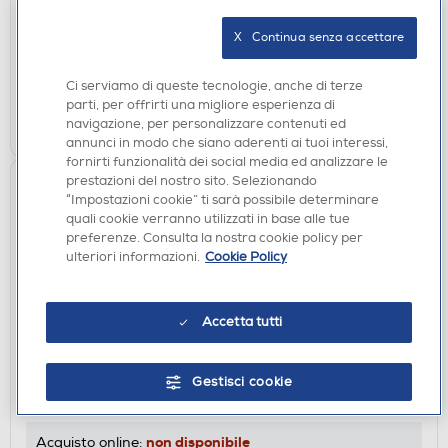
DISPONIBILE SOLO IN NEGOZIO
X   Continua senza accettare
non disponibile
Acquisto online:
verifica
Ritiro in negozio in 30' gratuito:
Ci serviamo di queste tecnologie, anche di terze
parti, per offrirti una migliore esperienza di
CERCA NEGOZIO
navigazione, per personalizzare contenuti ed
annunci in modo che siano aderenti ai tuoi interessi,
fornirti funzionalità dei social media ed analizzare le
prestazioni del nostro sito. Selezionando
“Impostazioni cookie” ti sarà possibile determinare
quali cookie verranno utilizzati in base alle tue
preferenze. Consulta la nostra cookie policy per
ulteriori informazioni.
Cookie Policy
Accetta tutti
ACCESSORI AUDIO
SONOS - STAND PER ERA 300-Bianco
Gestisci cookie
DISPONIBILE SOLO IN NEGOZIO
non disponibile
Acquisto online: