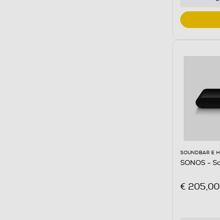
SOUNDBAR E 
SONOS - So
€ 205,00