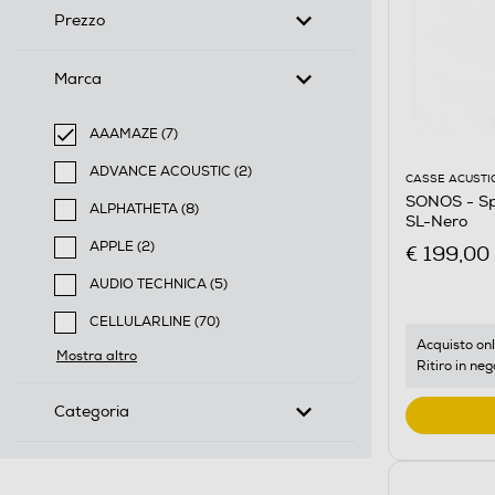
Prezzo
Marca
AAAMAZE (7)
selected Filtro applicato per Marca: AAAMAZE
ADVANCE ACOUSTIC (2)
CASSE ACUSTI
Filtra per Marca: ADVANCE ACOUSTIC
SONOS - Sp
ALPHATHETA (8)
SL-Nero
Filtra per Marca: ALPHATHETA
APPLE (2)
€ 199,00
Filtra per Marca: APPLE
AUDIO TECHNICA (5)
Filtra per Marca: AUDIO TECHNICA
CELLULARLINE (70)
Filtra per Marca: CELLULARLINE
Acquisto onl
Mostra altro
Ritiro in neg
Categoria