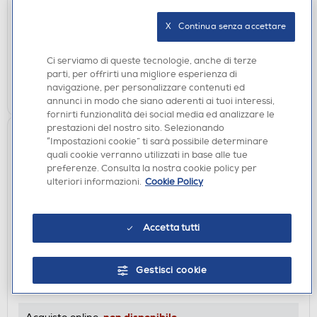
DISPONIBILE SOLO IN NEGOZIO
X   Continua senza accettare
non disponibile
Acquisto online:
verifica
Ritiro in negozio in 30' gratuito:
Ci serviamo di queste tecnologie, anche di terze
parti, per offrirti una migliore esperienza di
CERCA NEGOZIO
navigazione, per personalizzare contenuti ed
annunci in modo che siano aderenti ai tuoi interessi,
fornirti funzionalità dei social media ed analizzare le
prestazioni del nostro sito. Selezionando
“Impostazioni cookie” ti sarà possibile determinare
quali cookie verranno utilizzati in base alle tue
preferenze. Consulta la nostra cookie policy per
ulteriori informazioni.
Cookie Policy
Accetta tutti
GIRADISCHI
AUDIO TECHNICA - AT-LP120XUSB-BK-Nero
Gestisci cookie
DISPONIBILE SOLO IN NEGOZIO
non disponibile