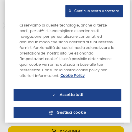
Ritiro in negozio in 30' gratuito:
X   Continua senza accettare
AGGIUNGI
Ci serviamo di queste tecnologie, anche di terze
parti, per offrirti una migliore esperienza di
navigazione, per personalizzare contenuti ed
annunci in modo che siano aderenti ai tuoi interessi,
fornirti funzionalità dei social media ed analizzare le
prestazioni del nostro sito. Selezionando
“Impostazioni cookie” ti sarà possibile determinare
quali cookie verranno utilizzati in base alle tue
preferenze. Consulta la nostra cookie policy per
ulteriori informazioni.
Cookie Policy
ACCESSORI AUDIO
SBS - ECAJACKX10MMK
Accetta tutti
€ 6,90
disponibile
Acquisto online:
Gestisci cookie
verifica
Ritiro in negozio in 30' gratuito:
AGGIUNGI