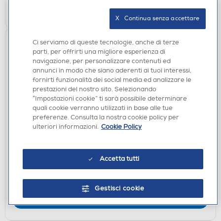
VISUALIZZA
X   Continua senza accettare
Ci serviamo di queste tecnologie, anche di terze
parti, per offrirti una migliore esperienza di
navigazione, per personalizzare contenuti ed
annunci in modo che siano aderenti ai tuoi interessi,
fornirti funzionalità dei social media ed analizzare le
prestazioni del nostro sito. Selezionando
“Impostazioni cookie” ti sarà possibile determinare
quali cookie verranno utilizzati in base alle tue
preferenze. Consulta la nostra cookie policy per
ACCESSORI AUDIO
ulteriori informazioni.
Cookie Policy
SONOS - WALLMOUNT PER ERA 100-Nero
DISPONIBILE SOLO IN NEGOZIO
Accetta tutti
non disponibile
Acquisto online:
verifica
Ritiro in negozio in 30' gratuito:
Gestisci cookie
CERCA NEGOZIO