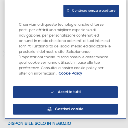
PIONEER - DJ console DDJ-REV1-Nero
€ 309,99
X   Continua senza accettare
disponibile
Acquisto online:
Ci serviamo di queste tecnologie, anche di terze
non disponibile
Ritiro in negozio:
parti, per offrirti una migliore esperienza di
navigazione, per personalizzare contenuti ed
annunci in modo che siano aderenti ai tuoi interessi,
AGGIUNGI
fornirti funzionalità dei social media ed analizzare le
prestazioni del nostro sito. Selezionando
“Impostazioni cookie” ti sarà possibile determinare
quali cookie verranno utilizzati in base alle tue
preferenze. Consulta la nostra cookie policy per
ulteriori informazioni.
Cookie Policy
Accetta tutti
ACCESSORI AUDIO
Gestisci cookie
SONOS - STAND PER ERA 300-Bianco
DISPONIBILE SOLO IN NEGOZIO