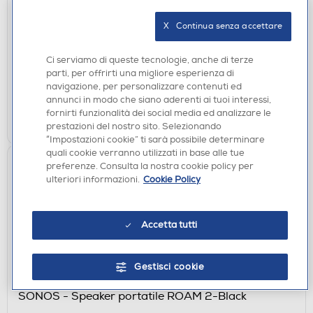
GIRADISCHI
PIONEER - DIRECT DRIVE TURNTABLE-NERO
X   Continua senza accettare
€ 399,99
Ci serviamo di queste tecnologie, anche di terze
disponibile
Acquisto online:
parti, per offrirti una migliore esperienza di
verifica
Ritiro in negozio in 30' gratuito:
navigazione, per personalizzare contenuti ed
annunci in modo che siano aderenti ai tuoi interessi,
fornirti funzionalità dei social media ed analizzare le
AGGIUNGI
prestazioni del nostro sito. Selezionando
“Impostazioni cookie” ti sarà possibile determinare
quali cookie verranno utilizzati in base alle tue
preferenze. Consulta la nostra cookie policy per
ulteriori informazioni.
Cookie Policy
Accetta tutti
Gestisci cookie
CASSE ACUSTICHE
SONOS - Speaker portatile ROAM 2-Black