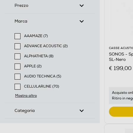
Prezzo
Marca
AAAMAZE (7)
Filtra per Marca: AAAMAZE
ADVANCE ACOUSTIC (2)
CASSE ACUSTI
Filtra per Marca: ADVANCE ACOUSTIC
SONOS - Sp
ALPHATHETA (8)
SL-Nero
Filtra per Marca: ALPHATHETA
APPLE (2)
€ 199,00
Filtra per Marca: APPLE
AUDIO TECHNICA (5)
Filtra per Marca: AUDIO TECHNICA
CELLULARLINE (70)
Filtra per Marca: CELLULARLINE
Acquisto onl
Mostra altro
Ritiro in neg
Categoria