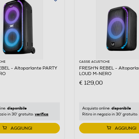
CHE
CASSE ACUSTICHE
BEL - Altoparlante PARTY
FRESH'N REBEL - Altoparl
RO
LOUD M-NERO
€ 129,00
disponibile
disponibile
ine:
Acquisto online:
verifica
ozio in 30' gratuito:
Ritiro in negozio in 30' gratuito:
AGGIUNGI
AGGIUNGI