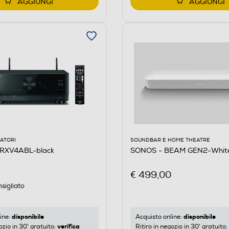
AGGIUNGI
AGGIUNGI
ATORI
SOUNDBAR E HOME THEATRE
RXV4ABL-black
SONOS - BEAM GEN2-Whit
€ 499,00
sigliato
disponibile
disponibile
ine:
Acquisto online:
verifica
ozio in 30' gratuito:
Ritiro in negozio in 30' gratuito: