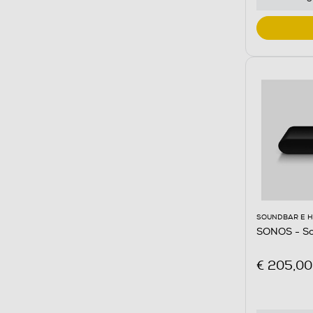
SOUNDBAR E 
SONOS - So
€ 205,00