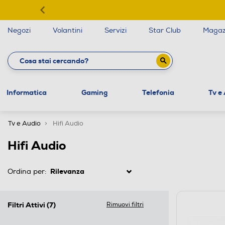
Negozi
Volantini
Servizi
Star Club
Magaz
Informatica
Gaming
Telefonia
Tv e
Tv e Audio
Hifi Audio
Hifi Audio
Ordina per:
Filtri Attivi
(7)
Rimuovi filtri