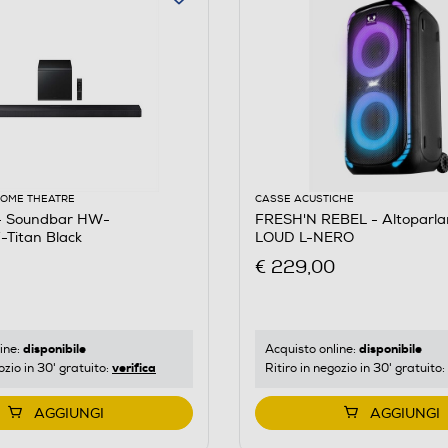
HOME THEATRE
CASSE ACUSTICHE
 Soundbar HW-
FRESH'N REBEL - Altoparl
Titan Black
LOUD L-NERO
€ 229,00
disponibile
disponibile
ine:
Acquisto online:
verifica
ozio in 30' gratuito:
Ritiro in negozio in 30' gratuito:
AGGIUNGI
AGGIUNGI