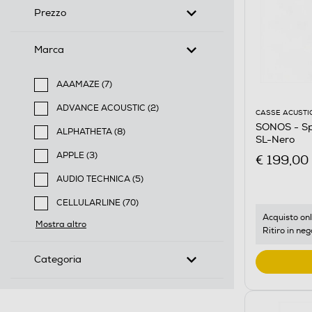
Prezzo
Marca
AAAMAZE (7)
Filtra per Marca: AAAMAZE
ADVANCE ACOUSTIC (2)
CASSE ACUSTI
Filtra per Marca: ADVANCE ACOUSTIC
SONOS - Sp
ALPHATHETA (8)
SL-Nero
Filtra per Marca: ALPHATHETA
APPLE (3)
€ 199,00
Filtra per Marca: APPLE
AUDIO TECHNICA (5)
Filtra per Marca: AUDIO TECHNICA
CELLULARLINE (70)
Filtra per Marca: CELLULARLINE
Acquisto onl
Mostra altro
Ritiro in neg
Categoria