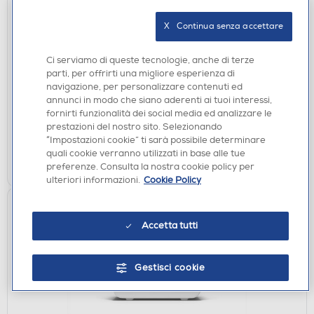
X   Continua senza accettare
CASSE ACUSTICHE
KARMA - Diffusore ricaricabile con microfono
VORTEX 4-Nero
Ci serviamo di queste tecnologie, anche di terze
parti, per offrirti una migliore esperienza di
€ 39,90
navigazione, per personalizzare contenuti ed
annunci in modo che siano aderenti ai tuoi interessi,
disponibile
Acquisto online:
fornirti funzionalità dei social media ed analizzare le
verifica
Ritiro in negozio in 30' gratuito:
prestazioni del nostro sito. Selezionando
“Impostazioni cookie” ti sarà possibile determinare
quali cookie verranno utilizzati in base alle tue
AGGIUNGI
preferenze. Consulta la nostra cookie policy per
ulteriori informazioni.
Cookie Policy
Accetta tutti
Gestisci cookie