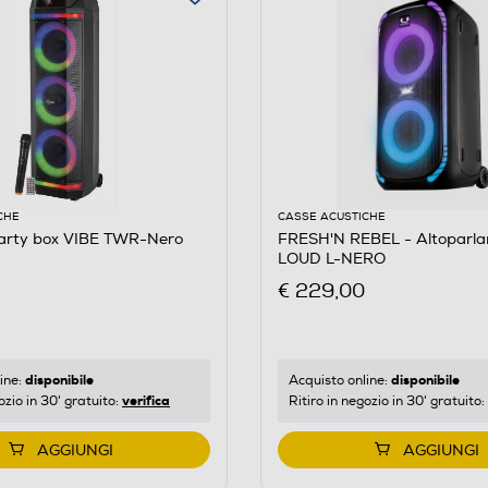
CHE
CASSE ACUSTICHE
rty box VIBE TWR-Nero
FRESH'N REBEL - Altoparl
LOUD L-NERO
€ 229,00
disponibile
disponibile
ine:
Acquisto online:
verifica
ozio in 30' gratuito:
Ritiro in negozio in 30' gratuito:
AGGIUNGI
AGGIUNGI