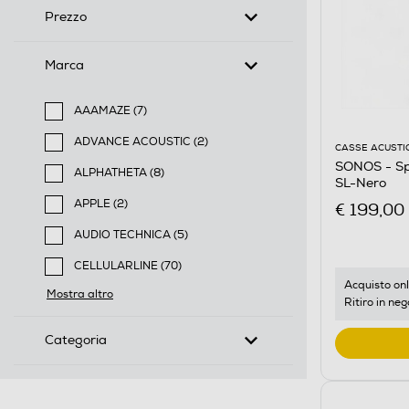
Prezzo
Marca
AAAMAZE (7)
Filtra per Marca: AAAMAZE
ADVANCE ACOUSTIC (2)
CASSE ACUSTI
Filtra per Marca: ADVANCE ACOUSTIC
SONOS - Sp
ALPHATHETA (8)
SL-Nero
Filtra per Marca: ALPHATHETA
APPLE (2)
€ 199,00
Filtra per Marca: APPLE
AUDIO TECHNICA (5)
Filtra per Marca: AUDIO TECHNICA
CELLULARLINE (70)
Filtra per Marca: CELLULARLINE
Acquisto onl
Mostra altro
Ritiro in neg
Categoria