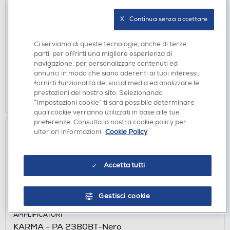
CASSE ACUSTICHE
X   Continua senza accettare
KARMA - PSB 8-NERO
€ 54,90
Ci serviamo di queste tecnologie, anche di terze
parti, per offrirti una migliore esperienza di
disponibile
Acquisto online:
navigazione, per personalizzare contenuti ed
verifica
Ritiro in negozio in 30' gratuito:
annunci in modo che siano aderenti ai tuoi interessi,
fornirti funzionalità dei social media ed analizzare le
prestazioni del nostro sito. Selezionando
AGGIUNGI
“Impostazioni cookie” ti sarà possibile determinare
quali cookie verranno utilizzati in base alle tue
preferenze. Consulta la nostra cookie policy per
ulteriori informazioni.
Cookie Policy
Accetta tutti
Gestisci cookie
AMPLIFICATORI
KARMA - PA 2380BT-Nero