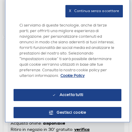
disponibile
Acquisto online:
X   Continua senza accettare
verifica
Ritiro in negozio in 30' gratuito:
AGGIUNGI
Ci serviamo di queste tecnologie, anche di terze
parti, per offrirti una migliore esperienza di
navigazione, per personalizzare contenuti ed
annunci in modo che siano aderenti ai tuoi interessi,
fornirti funzionalità dei social media ed analizzare le
prestazioni del nostro sito. Selezionando
“Impostazioni cookie” ti sarà possibile determinare
quali cookie verranno utilizzati in base alle tue
preferenze. Consulta la nostra cookie policy per
ulteriori informazioni.
Cookie Policy
ACCESSORI AUDIO
Accetta tutti
SBS - Convertitore audio digitale-analogico-Nero
€ 39,90
Gestisci cookie
disponibile
Acquisto online:
verifica
Ritiro in negozio in 30' gratuito: