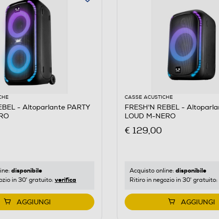
CHE
CASSE ACUSTICHE
BEL - Altoparlante PARTY
FRESH'N REBEL - Altoparl
RO
LOUD M-NERO
€ 129,00
disponibile
disponibile
ine:
Acquisto online:
verifica
ozio in 30' gratuito:
Ritiro in negozio in 30' gratuito:
AGGIUNGI
AGGIUNGI