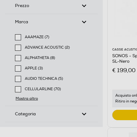
Prezzo
Marca
AAAMAZE (7)
Filtra per Marca: AAAMAZE
ADVANCE ACOUSTIC (2)
CASSE ACUSTI
Filtra per Marca: ADVANCE ACOUSTIC
SONOS - Sp
ALPHATHETA (8)
SL-Nero
Filtra per Marca: ALPHATHETA
APPLE (3)
€ 199,00
Filtra per Marca: APPLE
AUDIO TECHNICA (5)
Filtra per Marca: AUDIO TECHNICA
CELLULARLINE (70)
Filtra per Marca: CELLULARLINE
Acquisto onl
Mostra altro
Ritiro in neg
Categoria