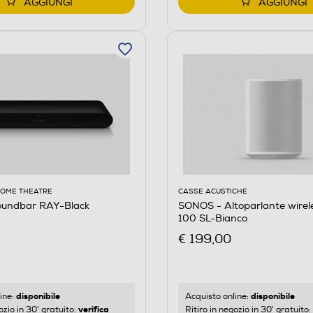
AGGIUNGI
AGGIUNGI
HOME THEATRE
CASSE ACUSTICHE
undbar RAY-Black
SONOS - Altoparlante wire
100 SL-Bianco
€ 199,00
disponibile
disponibile
ine:
Acquisto online:
verifica
ozio in 30' gratuito:
Ritiro in negozio in 30' gratuito: