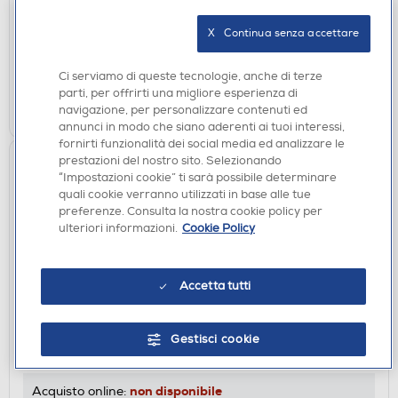
DISPONIBILE SOLO IN NEGOZIO
X   Continua senza accettare
non disponibile
Acquisto online:
verifica
Ritiro in negozio in 30' gratuito:
Ci serviamo di queste tecnologie, anche di terze
parti, per offrirti una migliore esperienza di
CERCA NEGOZIO
navigazione, per personalizzare contenuti ed
annunci in modo che siano aderenti ai tuoi interessi,
fornirti funzionalità dei social media ed analizzare le
prestazioni del nostro sito. Selezionando
“Impostazioni cookie” ti sarà possibile determinare
quali cookie verranno utilizzati in base alle tue
preferenze. Consulta la nostra cookie policy per
ulteriori informazioni.
Cookie Policy
Accetta tutti
ACCESSORI AUDIO
SONOS - STAND PER ERA 300-Bianco
Gestisci cookie
DISPONIBILE SOLO IN NEGOZIO
non disponibile
Acquisto online: