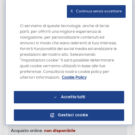
DISPONIBILE SOLO IN NEGOZIO
X   Continua senza accettare
non disponibile
Acquisto online:
verifica
Ritiro in negozio in 30' gratuito:
Ci serviamo di queste tecnologie, anche di terze
parti, per offrirti una migliore esperienza di
CERCA NEGOZIO
navigazione, per personalizzare contenuti ed
annunci in modo che siano aderenti ai tuoi interessi,
fornirti funzionalità dei social media ed analizzare le
prestazioni del nostro sito. Selezionando
“Impostazioni cookie” ti sarà possibile determinare
quali cookie verranno utilizzati in base alle tue
preferenze. Consulta la nostra cookie policy per
ulteriori informazioni.
Cookie Policy
Accetta tutti
ACCESSORI AUDIO
SONOS - BEAM WALL MOUNT-Black
Gestisci cookie
DISPONIBILE SOLO IN NEGOZIO
non disponibile
Acquisto online: