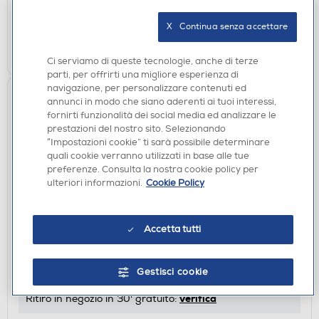
verifica
Ritiro in negozio in 30' gratuito:
X   Continua senza accettare
AGGIUNGI
Ci serviamo di queste tecnologie, anche di terze
parti, per offrirti una migliore esperienza di
navigazione, per personalizzare contenuti ed
annunci in modo che siano aderenti ai tuoi interessi,
fornirti funzionalità dei social media ed analizzare le
prestazioni del nostro sito. Selezionando
“Impostazioni cookie” ti sarà possibile determinare
quali cookie verranno utilizzati in base alle tue
preferenze. Consulta la nostra cookie policy per
ulteriori informazioni.
Cookie Policy
SOUNDBAR E HOME THEATRE
KENWOOD - Soundbar LS-600BT-NERO
Accetta tutti
€ 99,90
Gestisci cookie
disponibile
Acquisto online:
verifica
Ritiro in negozio in 30' gratuito: