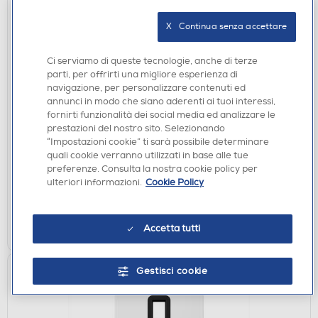
X   Continua senza accettare
Ci serviamo di queste tecnologie, anche di terze
parti, per offrirti una migliore esperienza di
navigazione, per personalizzare contenuti ed
annunci in modo che siano aderenti ai tuoi interessi,
SOUNDBAR E HOME THEATRE
fornirti funzionalità dei social media ed analizzare le
JBL - Home theatre CINEMA SB550-Nero
prestazioni del nostro sito. Selezionando
€ 202,00
“Impostazioni cookie” ti sarà possibile determinare
quali cookie verranno utilizzati in base alle tue
preferenze. Consulta la nostra cookie policy per
disponibile
Acquisto online:
ulteriori informazioni.
Cookie Policy
verifica
Ritiro in negozio in 30' gratuito:
AGGIUNGI
Accetta tutti
Gestisci cookie