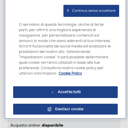
disponibile
X   Continua senza accettare
Acquisto online:
verifica
Ritiro in negozio in 30' gratuito:
Ci serviamo di queste tecnologie, anche di terze
parti, per offrirti una migliore esperienza di
AGGIUNGI
navigazione, per personalizzare contenuti ed
annunci in modo che siano aderenti ai tuoi interessi,
fornirti funzionalità dei social media ed analizzare le
prestazioni del nostro sito. Selezionando
“Impostazioni cookie” ti sarà possibile determinare
quali cookie verranno utilizzati in base alle tue
preferenze. Consulta la nostra cookie policy per
ulteriori informazioni.
Cookie Policy
Accetta tutti
CASSE ACUSTICHE
SONOS - Altoparlante wireless ERA 100-Nero
Gestisci cookie
€ 229,00
disponibile
Acquisto online: