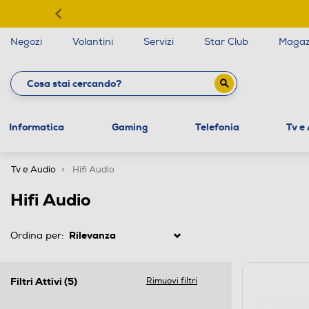
Negozi
Volantini
Servizi
Star Club
Magaz
Informatica
Gaming
Telefonia
Tv e
Tv e Audio
Hifi Audio
Hifi Audio
Ordina per:
Filtri Attivi
(5)
Rimuovi filtri