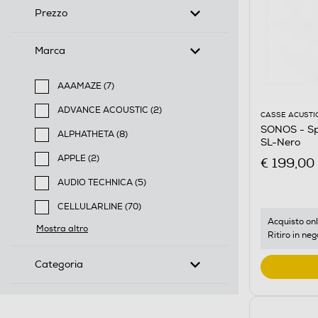
Prezzo
Marca
AAAMAZE (7)
Filtra per Marca: AAAMAZE
ADVANCE ACOUSTIC (2)
CASSE ACUSTI
Filtra per Marca: ADVANCE ACOUSTIC
SONOS - Sp
ALPHATHETA (8)
SL-Nero
Filtra per Marca: ALPHATHETA
APPLE (2)
€ 199,00
Filtra per Marca: APPLE
AUDIO TECHNICA (5)
Filtra per Marca: AUDIO TECHNICA
CELLULARLINE (70)
Filtra per Marca: CELLULARLINE
Acquisto onl
Mostra altro
Ritiro in neg
Categoria