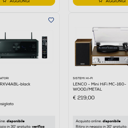
AGGIUNGI
AGGIUNGI
ATORI
SISTEMI HI-FI
RXV4ABL-black
LENCO - Mini HiFi MC-160-
WOOD/METAL
€ 219,00
sigliato
disponibile
disponibile
ine:
Acquisto online:
verifica
ozio in 30' gratuito:
Ritiro in negozio in 30' gratuito: