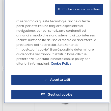
X   Continua senza accettare
CASSE ACUSTICHE
Ci serviamo di queste tecnologie, anche di terze
SONOS - Altoparlante wireless ERA 100-Nero
parti, per offrirti una migliore esperienza di
€ 229,00
navigazione, per personalizzare contenuti ed
annunci in modo che siano aderenti ai tuoi interessi,
fornirti funzionalità dei social media ed analizzare le
disponibile
Acquisto online:
prestazioni del nostro sito. Selezionando
verifica
Ritiro in negozio in 30' gratuito:
“Impostazioni cookie” ti sarà possibile determinare
quali cookie verranno utilizzati in base alle tue
AGGIUNGI
preferenze. Consulta la nostra cookie policy per
ulteriori informazioni.
Cookie Policy
Accetta tutti
Gestisci cookie