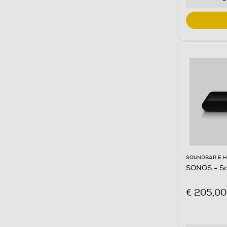
SOUNDBAR E 
SONOS - So
€ 205,00