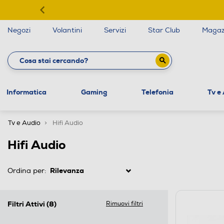
Negozi
Volantini
Servizi
Star Club
Magaz
Informatica
Gaming
Telefonia
Tv e
Tv e Audio
Hifi Audio
Hifi Audio
Ordina per:
Filtri Attivi
(8)
Rimuovi filtri