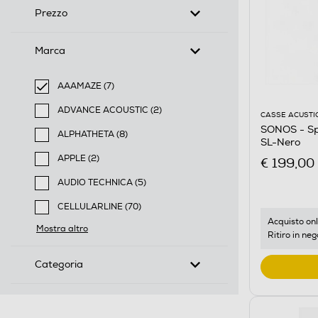
Prezzo
Marca
AAAMAZE (7)
selected Filtro applicato per Marca: AAAMAZE
ADVANCE ACOUSTIC (2)
CASSE ACUSTI
Filtra per Marca: ADVANCE ACOUSTIC
SONOS - Sp
ALPHATHETA (8)
SL-Nero
Filtra per Marca: ALPHATHETA
APPLE (2)
€ 199,00
Filtra per Marca: APPLE
AUDIO TECHNICA (5)
Filtra per Marca: AUDIO TECHNICA
CELLULARLINE (70)
Filtra per Marca: CELLULARLINE
Acquisto onl
Mostra altro
Ritiro in neg
Categoria