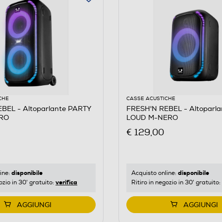
CHE
CASSE ACUSTICHE
BEL - Altoparlante PARTY
FRESH'N REBEL - Altoparl
RO
LOUD M-NERO
€ 129,00
disponibile
disponibile
ine:
Acquisto online:
verifica
ozio in 30' gratuito:
Ritiro in negozio in 30' gratuito:
AGGIUNGI
AGGIUNGI